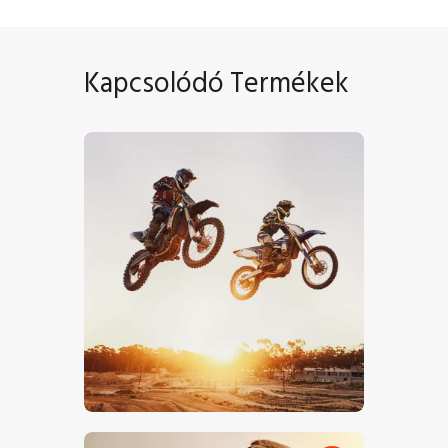
Kapcsolódó Termékek
Motokrossz – Stock Image
€
0
.
00