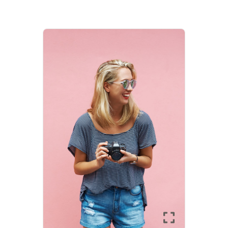
-100%
FŐOLDAL
SHOP
BLOG
FIÓKOM
KAPCSOLAT
SZOLGÁLTATÁS