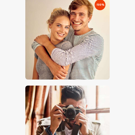
-100%
Fiatal Pár – Stock Image
€
5
.
00
€
0
.
00