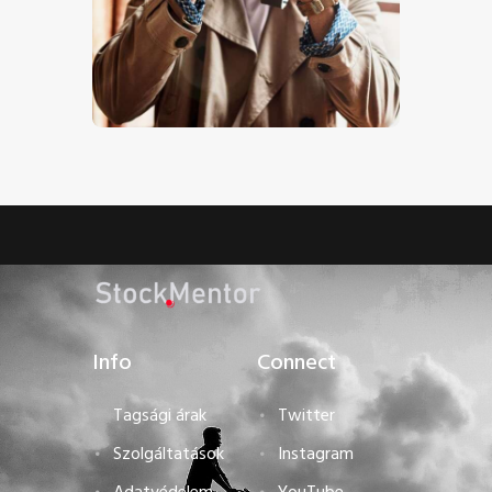
Férfi Kamerával – Stock Image
€
0
.
00
Info
Connect
Tagsági árak
Twitter
Szolgáltatások
Instagram