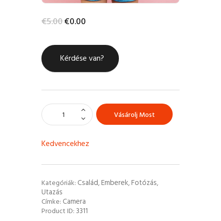
€
5
.
00
€
0
.
00
Kérdése van?
Vásárolj Most
Kedvencekhez
Család
Emberek
Fotózás
Kategóriák:
,
,
,
Utazás
Camera
Címke:
3311
Product ID: