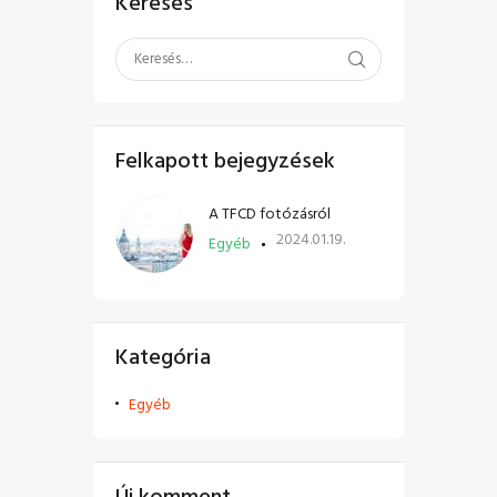
Keresés
Felkapott bejegyzések
A TFCD fotózásról
2024.01.19.
Egyéb
Kategória
Egyéb
Új komment