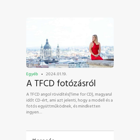
FŐOLDAL
SHOP
BLOG
FIÓKOM
Egyéb
2024.01.19.
KAPCSOLAT
A TFCD fotózásról
SZOLGÁLTATÁS
A TFCD angol rövidítés(Time for CD), magyarul
időt CD-ért, ami azt jelenti, hogy a modell és a
fotós együttműködnek, és mindketten
ingyen…