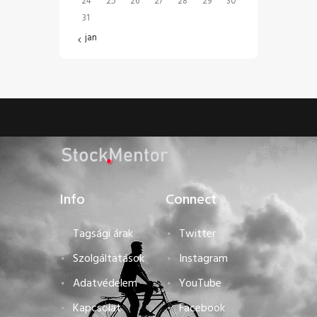
24
25
26
27
28
29
30
31
« jan
Info
Connect
Tagsági árak
Twitter
Szolgáltatások
Instagram
Adatvédelem
YouTube
Kapcsolat
Facebook