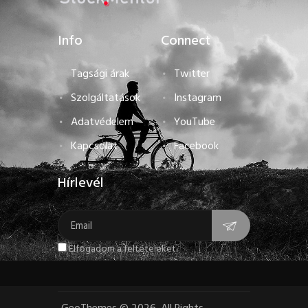
Info
Connect
Tagsági árak
Twitter
Szolgáltatások
Instagram
Adatvédelem
YouTube
Kapcsolat
Facebook
Hírlevél
Elfogadom a feltételeket.