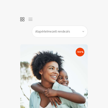
FŐOLDAL
SHOP
BLOG
-100%
FIÓKOM
KAPCSOLAT
SZOLGÁLTATÁS
€
0
.
00
€
12
.
00