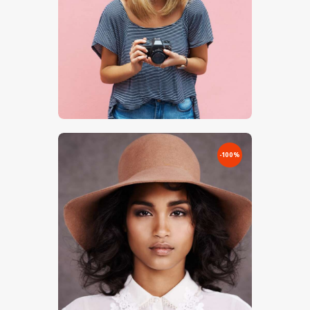
€
0
.
00
€
5
.
00
-100%