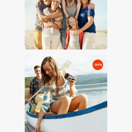
€
0
.
00
€
12
.
00
-100%
€
0
.
00
€
10
.
00