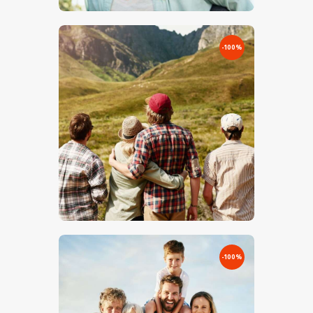
-100%
€
0
.
00
€
5
.
00
-100%