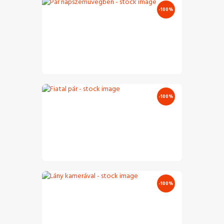
-100%
Pár Napszemüvegben – Stock Image
€
5
.
00
€
0
.
00
-100%
Fiatal Pár – Stock Image
€
5
.
00
€
0
.
00
-100%
Lány Kamerával – Stock Image