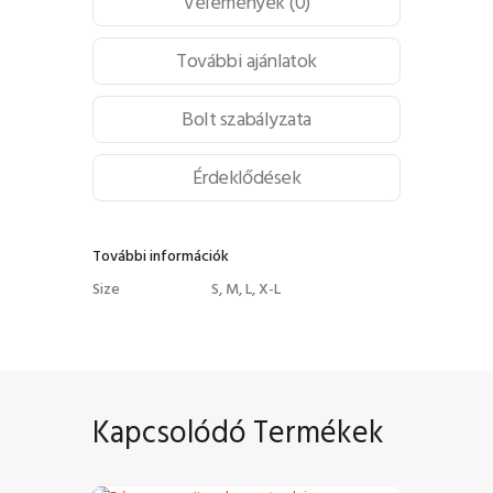
Vélemények (0)
További ajánlatok
Bolt szabályzata
Érdeklődések
További információk
Size
S, M, L, X-L
Kapcsolódó Termékek