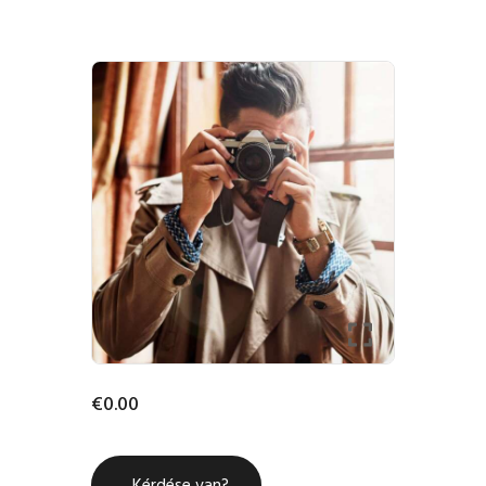
FŐOLDAL
SHOP
BLOG
FIÓKOM
KAPCSOLAT
SZOLGÁLTATÁS
€
0
.
00
Kérdése van?