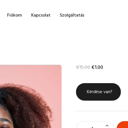
ŐOLDAL
Fiókom
Kapcsolat
Szolgáltatás
HOP
LOG
IÓKOM
€
15
.
00
€
1
.
00
APCSOLAT
ZOLGÁLTATÁS
Kérdése van?