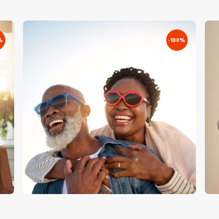
%
-100%
Pár Napszemüvegben – Stock Image
F
€
5
.
00
€
0
.
00