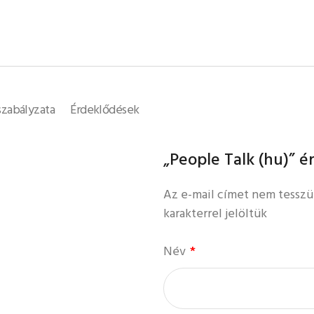
szabályzata
Érdeklődések
„People Talk (hu)” é
Az e-mail címet nem tesszü
karakterrel jelöltük
Név
*