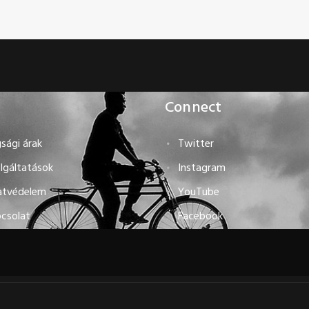
Connect
sági árak
Twitter
lgáltatások
Instagram
atvédelem
YouTube
csolat
Facebook