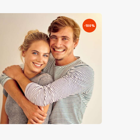
-100%
iatal Pár – Stock Image
€
5
.
00
€
0
.
00