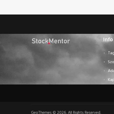
Info
Tag
Szo
Ad
Kap
GeoThemes
©
2026. All Rights Reserved.