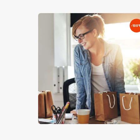
-100
Nő Csomagokkal – Stock Image
€
5
.
00
€
0
.
00