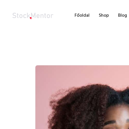
F
Főoldal
Shop
Blog
S
B
F
K
-93%
S