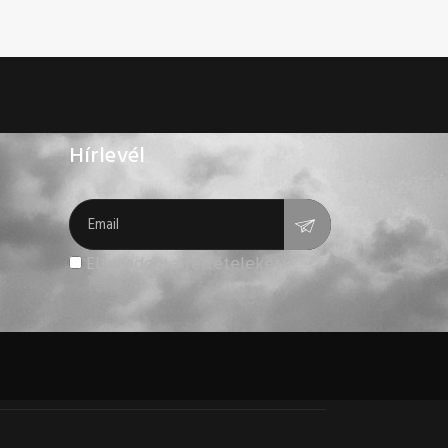
Hírlevél
Elfogadom a feltételeket.