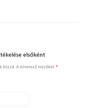
rtékelése elsőként
k közzé.
A kötelező mezőket
*