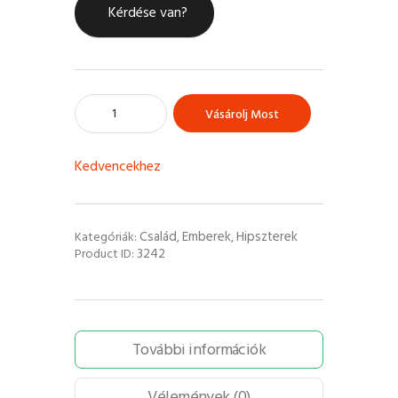
Kérdése van?
Vásárolj Most
Kedvencekhez
Család
Emberek
Hipszterek
Kategóriák:
,
,
3242
Product ID:
További információk
Vélemények (0)