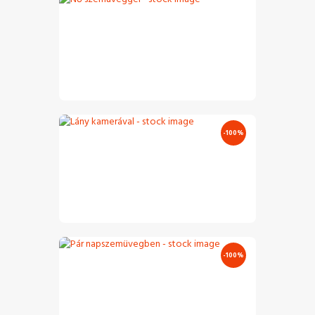
Nő Szemüveggel – Stock Image
€
0
.
00
-100%
Lány Kamerával – Stock Image
€
5
.
00
€
0
.
00
-100%
Pár Napszemüvegben – Stock Image