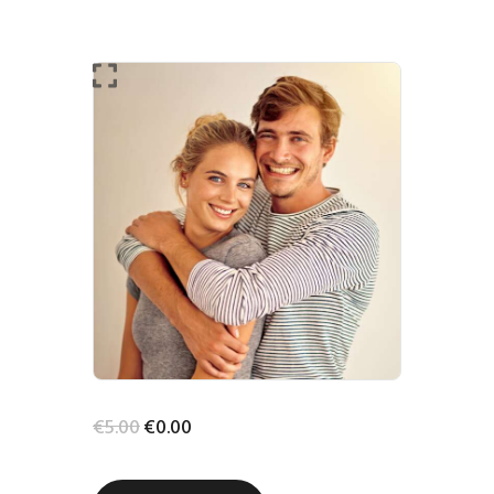
-100%
FŐOLDAL
SHOP
BLOG
FIÓKOM
KAPCSOLAT
SZOLGÁLTATÁS
€
5
.
00
€
0
.
00