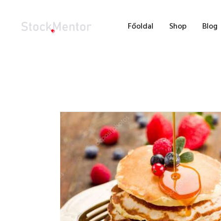
F
Főoldal
Shop
Blog
S
B
F
K
-100%
S