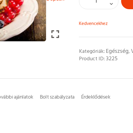
Kedvencekhez
Egészség
Kategóriák:
,
3225
Product ID:
vábbi ajánlatok
Bolt szabályzata
Érdeklődések