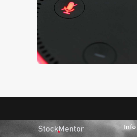
Audió
Electro Sound (hu)
Lejátszó
€
11
.
00
€
0
.
00
Info