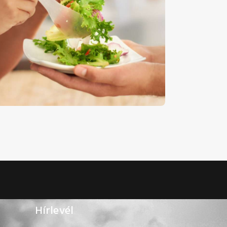
aláta- Stock Image
€
5
.
00
€
0
.
00
Hírlevél