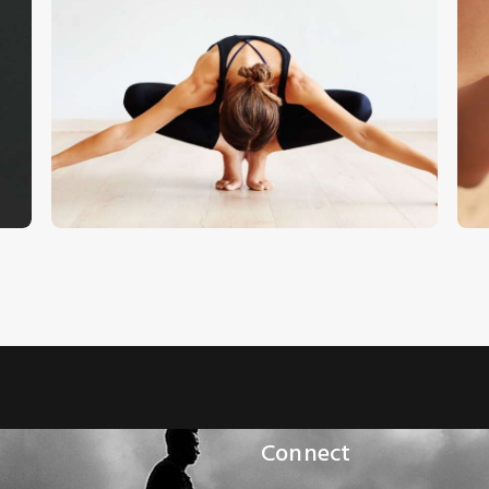
Gyakorlat – Stock Image
S
€
5
.
00
€
0
.
00
Connect