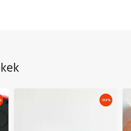
ékek
%
-100%